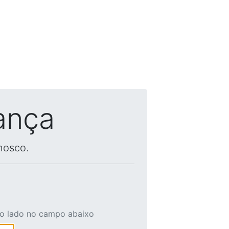
ança
nosco.
ao lado no campo abaixo