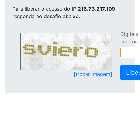
Para liberar o acesso
do IP
216.73.217.109
,
responda ao desafio abaixo.
Digite 
lado no
[trocar imagem]