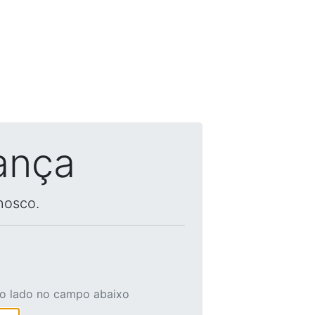
ança
nosco.
ao lado no campo abaixo