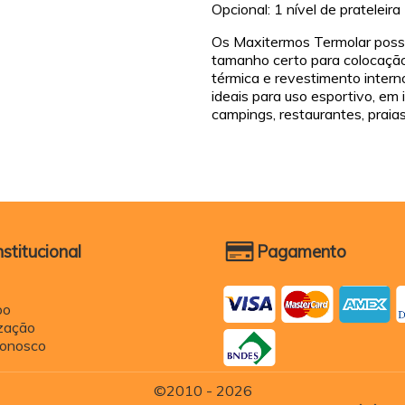
Opcional: 1 nível de prateleira
Os Maxitermos Termolar possue
tamanho certo para colocação 
térmica e revestimento inter
ideais para uso esportivo, em i
campings, restaurantes, praia
nstitucional
Pagamento
po
ização
Conosco
©2010 - 2026