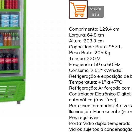
ORÇAR
ITEM
Comprimento: 129,4 cm
Largura: 64,8 cm
Altura: 203.3 cm
Capacidade Bruta: 957 L
Peso Bruto: 205 Kg
Tensão: 220 V
Frequência: 50 ou 60 Hz
Consumo: 7,51* kWh/dia
Refrigeração e exposição de be
Temperatura: +1° a +7°C
Refrigeração: Ar forçado com
Controlador Eletrônico Digital
automático (frost free)
Prateleiras aramadas: 4 níveis
Iluminação: Fluorescente (inte
Pés reguláveis
Porta: Vidro duplo temperado
Vidros sujeitos a condensaçã